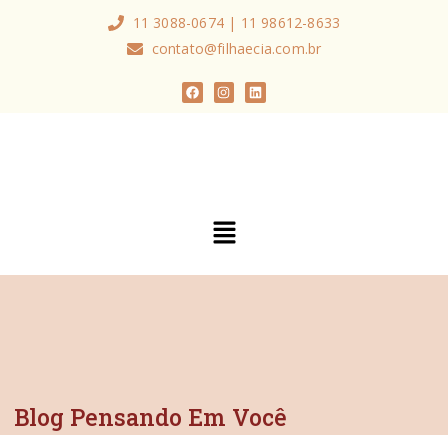
11 3088-0674 | 11 98612-8633
contato@filhaecia.com.br
Blog Pensando Em Você