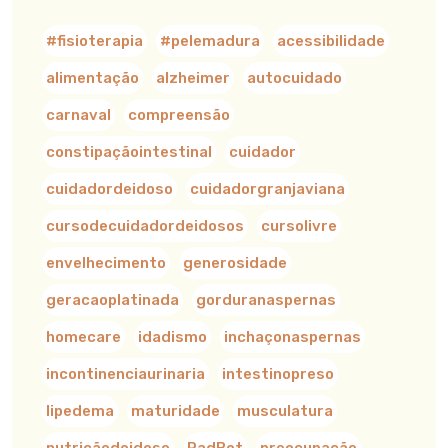
#fisioterapia
#pelemadura
acessibilidade
alimentação
alzheimer
autocuidado
carnaval
compreensão
constipaçãointestinal
cuidador
cuidadordeidoso
cuidadorgranjaviana
cursodecuidadordeidosos
cursolivre
envelhecimento
generosidade
geracaoplatinada
gorduranaspernas
homecare
idadismo
inchaçonaspernas
incontinenciaurinaria
intestinopreso
lipedema
maturidade
musculatura
nutriçãodoidoso
PadBot
preocupação