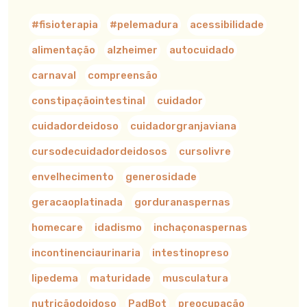
#fisioterapia
#pelemadura
acessibilidade
alimentação
alzheimer
autocuidado
carnaval
compreensão
constipaçãointestinal
cuidador
cuidadordeidoso
cuidadorgranjaviana
cursodecuidadordeidosos
cursolivre
envelhecimento
generosidade
geracaoplatinada
gorduranaspernas
homecare
idadismo
inchaçonaspernas
incontinenciaurinaria
intestinopreso
lipedema
maturidade
musculatura
nutriçãodoidoso
PadBot
preocupação