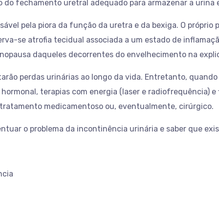
 do fechamento uretral adequado para armazenar a urina e 
sável pela piora da função da uretra e da bexiga. O própri
-se atrofia tecidual associada a um estado de inflamação c
 menopausa daqueles decorrentes do envelhecimento na expli
ão perdas urinárias ao longo da vida. Entretanto, quando r
ormonal, terapias com energia (laser e radiofrequência) e 
 tratamento medicamentoso ou, eventualmente, cirúrgico.
uar o problema da incontinência urinária e saber que exis
ncia