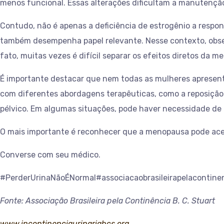
menos funcional. Essas alterações dificultam a manutenção
Contudo, não é apenas a deficiência de estrogênio a respon
também desempenha papel relevante. Nesse contexto, observa
fato, muitas vezes é difícil separar os efeitos diretos da
É importante destacar que nem todas as mulheres apresentar
com diferentes abordagens terapêuticas, como a reposição h
pélvico. Em algumas situações, pode haver necessidade de
O mais importante é reconhecer que a menopausa pode acent
Converse com seu médico.
#PerderUrinaNãoÉNormal#associacaobrasileirapelacontine
Fonte: Associação Brasileira pela Continência B. C. Stuart
www.incontinenciaurinariabcs.org