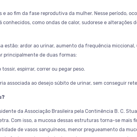
e ao fim da fase reprodutiva da mulher. Nesse período, oc
já conhecidos, como ondas de calor, sudorese e alterações
estão: ardor ao urinar, aumento da frequência miccional, ur
ar principalmente de duas formas:
tossir, espirrar, correr ou pegar peso.
ria associada ao desejo súbito de urinar, sem conseguir rete
s?
idente da Associação Brasileira pela Continência B. C. Stuar
uretra. Com isso, a mucosa dessas estruturas torna-se mais 
uantidade de vasos sanguíneos, menor pregueamento da mu