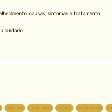
velhecimento: causas, sintomas e tratamento
o cuidado
o
alzheimer
autocuidado
carnaval
compreensão
co