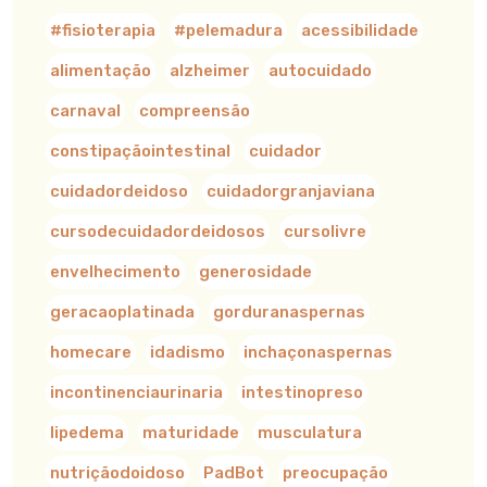
#fisioterapia
#pelemadura
acessibilidade
alimentação
alzheimer
autocuidado
carnaval
compreensão
constipaçãointestinal
cuidador
cuidadordeidoso
cuidadorgranjaviana
cursodecuidadordeidosos
cursolivre
envelhecimento
generosidade
geracaoplatinada
gorduranaspernas
homecare
idadismo
inchaçonaspernas
incontinenciaurinaria
intestinopreso
lipedema
maturidade
musculatura
nutriçãodoidoso
PadBot
preocupação