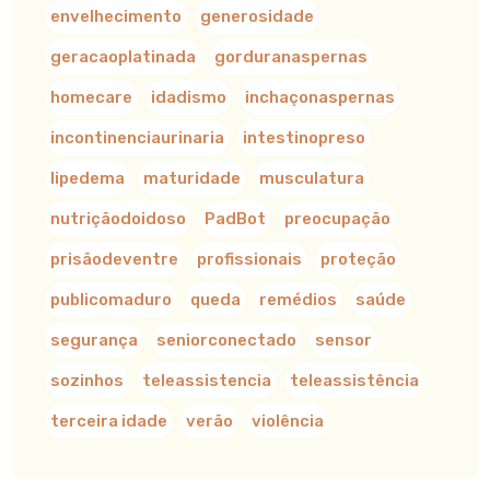
envelhecimento
generosidade
geracaoplatinada
gorduranaspernas
homecare
idadismo
inchaçonaspernas
incontinenciaurinaria
intestinopreso
lipedema
maturidade
musculatura
nutriçãodoidoso
PadBot
preocupação
prisãodeventre
profissionais
proteção
publicomaduro
queda
remédios
saúde
segurança
seniorconectado
sensor
sozinhos
teleassistencia
teleassistência
terceira idade
verão
violência