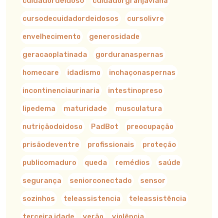
cuidadordeidoso
cuidadorgranjaviana
cursodecuidadordeidosos
cursolivre
envelhecimento
generosidade
geracaoplatinada
gorduranaspernas
homecare
idadismo
inchaçonaspernas
incontinenciaurinaria
intestinopreso
lipedema
maturidade
musculatura
nutriçãodoidoso
PadBot
preocupação
prisãodeventre
profissionais
proteção
publicomaduro
queda
remédios
saúde
segurança
seniorconectado
sensor
sozinhos
teleassistencia
teleassistência
terceira idade
verão
violência