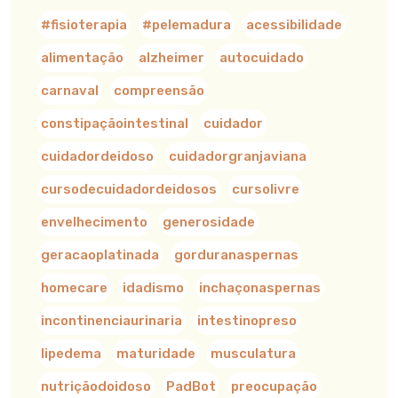
#fisioterapia
#pelemadura
acessibilidade
alimentação
alzheimer
autocuidado
carnaval
compreensão
constipaçãointestinal
cuidador
cuidadordeidoso
cuidadorgranjaviana
cursodecuidadordeidosos
cursolivre
envelhecimento
generosidade
geracaoplatinada
gorduranaspernas
homecare
idadismo
inchaçonaspernas
incontinenciaurinaria
intestinopreso
lipedema
maturidade
musculatura
nutriçãodoidoso
PadBot
preocupação