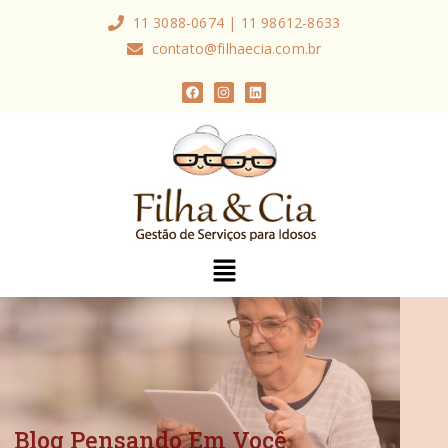
11 3088-0674 | 11 98612-8633
contato@filhaecia.com.br
Blog Pensando Em Você