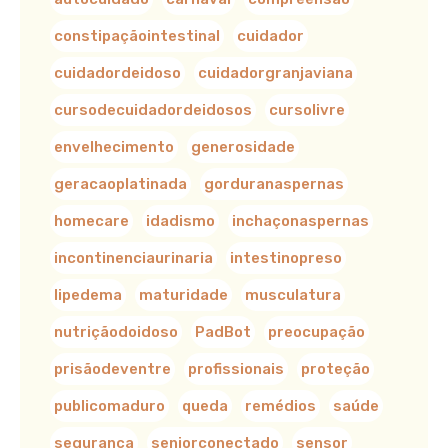
constipaçãointestinal
cuidador
cuidadordeidoso
cuidadorgranjaviana
cursodecuidadordeidosos
cursolivre
envelhecimento
generosidade
geracaoplatinada
gorduranaspernas
homecare
idadismo
inchaçonaspernas
incontinenciaurinaria
intestinopreso
lipedema
maturidade
musculatura
nutriçãodoidoso
PadBot
preocupação
prisãodeventre
profissionais
proteção
publicomaduro
queda
remédios
saúde
segurança
seniorconectado
sensor