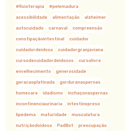
#fisioterapia
#pelemadura
acessibilidade
alimentação
alzheimer
autocuidado
carnaval
compreensão
constipaçãointestinal
cuidador
cuidadordeidoso
cuidadorgranjaviana
cursodecuidadordeidosos
cursolivre
envelhecimento
generosidade
geracaoplatinada
gorduranaspernas
homecare
idadismo
inchaçonaspernas
incontinenciaurinaria
intestinopreso
lipedema
maturidade
musculatura
nutriçãodoidoso
PadBot
preocupação