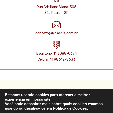
Rua Cristiano Viana, 505
São Paulo – SP
contato@filhaecia.com.br
Escritório: 11 3088-0674
Celular: 11 98612-8633
© 2022 Filha & Cia Monitoramento e Gestão de Serviços para a
Estamos usando cookies para oferecer a melhor
experiência em nosso site.
Pessoa Idosa | Todos os Direitos Reservados
Você pode descobrir mais sobre quais cookies estamos
usando ou desativá-los em
Política de Cookies
.
Desenvolvido por
SK Designer