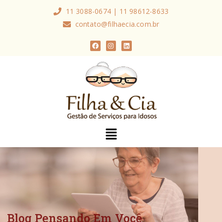
11 3088-0674 | 11 98612-8633
contato@filhaecia.com.br
Blog Pensando Em Você