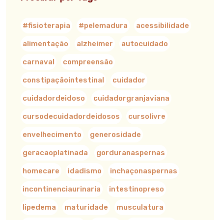
#fisioterapia
#pelemadura
acessibilidade
alimentação
alzheimer
autocuidado
carnaval
compreensão
constipaçãointestinal
cuidador
cuidadordeidoso
cuidadorgranjaviana
cursodecuidadordeidosos
cursolivre
envelhecimento
generosidade
geracaoplatinada
gorduranaspernas
homecare
idadismo
inchaçonaspernas
incontinenciaurinaria
intestinopreso
lipedema
maturidade
musculatura