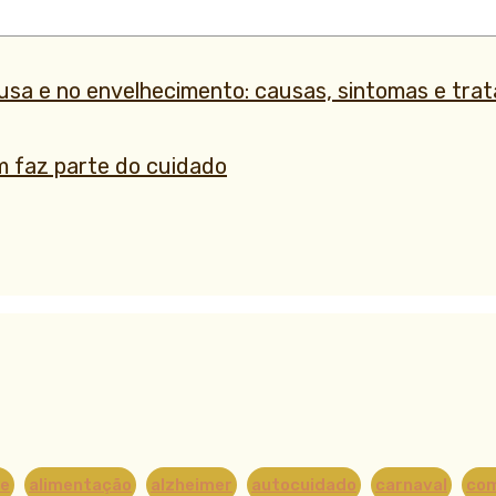
ausa e no envelhecimento: causas, sintomas e tra
 faz parte do cuidado
de
alimentação
alzheimer
autocuidado
carnaval
co