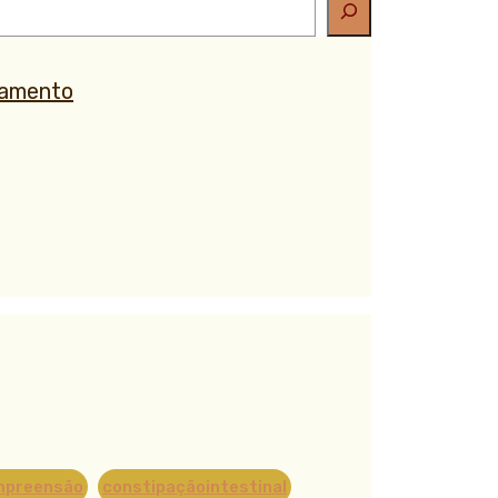
tamento
mpreensão
constipaçãointestinal