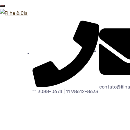
contato@filha
11 3088-0674 | 11 98612-8633