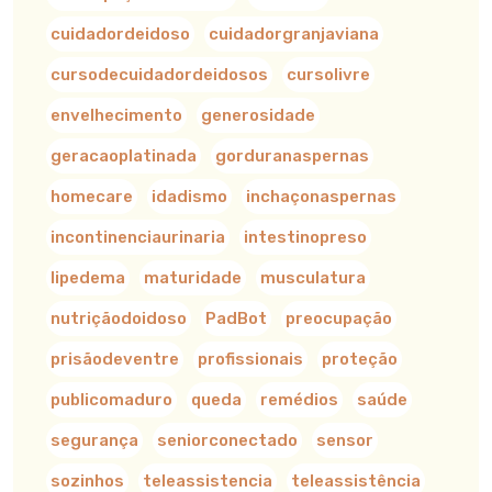
cuidadordeidoso
cuidadorgranjaviana
cursodecuidadordeidosos
cursolivre
envelhecimento
generosidade
geracaoplatinada
gorduranaspernas
homecare
idadismo
inchaçonaspernas
incontinenciaurinaria
intestinopreso
lipedema
maturidade
musculatura
nutriçãodoidoso
PadBot
preocupação
prisãodeventre
profissionais
proteção
publicomaduro
queda
remédios
saúde
segurança
seniorconectado
sensor
sozinhos
teleassistencia
teleassistência