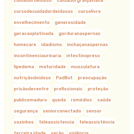
cuidadordeidoso
cuidadorgranjaviana
cursodecuidadordeidosos
cursolivre
envelhecimento
generosidade
geracaoplatinada
gorduranaspernas
homecare
idadismo
inchaçonaspernas
incontinenciaurinaria
intestinopreso
lipedema
maturidade
musculatura
nutriçãodoidoso
PadBot
preocupação
prisãodeventre
profissionais
proteção
publicomaduro
queda
remédios
saúde
segurança
seniorconectado
sensor
sozinhos
teleassistencia
teleassistência
terceira idade
verão
violência