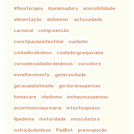
#fisioterapia
#pelemadura
acessibilidade
alimentação
alzheimer
autocuidado
carnaval
compreensão
constipaçãointestinal
cuidador
cuidadordeidoso
cuidadorgranjaviana
cursodecuidadordeidosos
cursolivre
envelhecimento
generosidade
geracaoplatinada
gorduranaspernas
homecare
idadismo
inchaçonaspernas
incontinenciaurinaria
intestinopreso
lipedema
maturidade
musculatura
nutriçãodoidoso
PadBot
preocupação